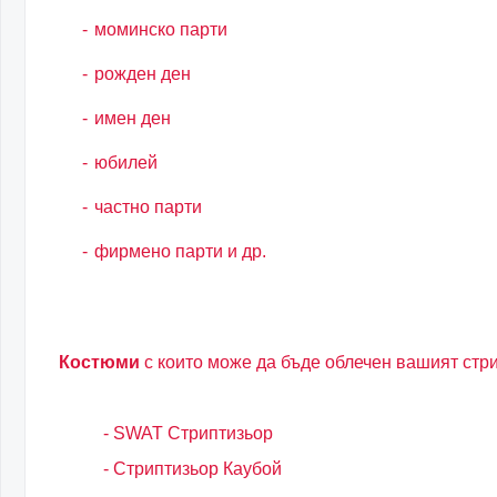
моминско парти
рожден ден
имен ден
юбилей
частно парти
фирмено парти и др.
Костюми
с които може да бъде облечен вашият стри
- SWAT Стриптизьор
- Стриптизьор Каубой